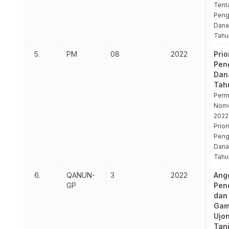
Tent
Peng
Dana
Tahu
5.
PM
08
2022
Prio
Pen
Dan
Tah
Per
Nomo
2022
Prior
Peng
Dana
Tahu
6.
QANUN-
3
2022
Ang
GP
Pen
dan
Gam
Ujo
Tan