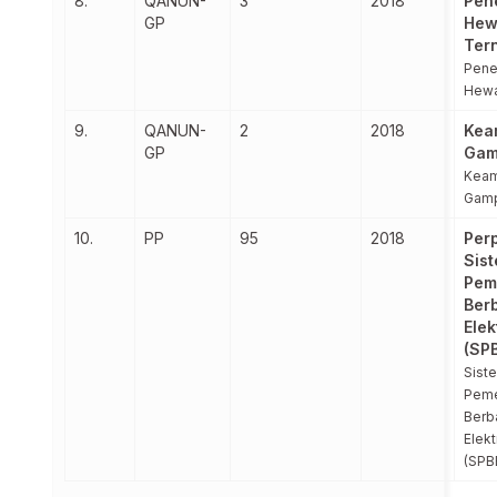
8.
QANUN-
3
2018
Pen
GP
Hew
Ter
Pene
Hewa
9.
QANUN-
2
2018
Kea
GP
Gam
Kea
Gam
10.
PP
95
2018
Per
Sis
Pem
Ber
Elek
(SP
Sist
Peme
Berb
Elekt
(SPB