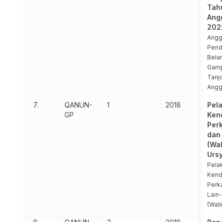
Tah
Ang
202
Angg
Pend
Bela
Gamp
Tanj
Angg
7.
QANUN-
1
2018
Pel
GP
Ken
Per
dan 
(Wal
Ursy
Pela
Kend
Perk
Lain-
(Wali