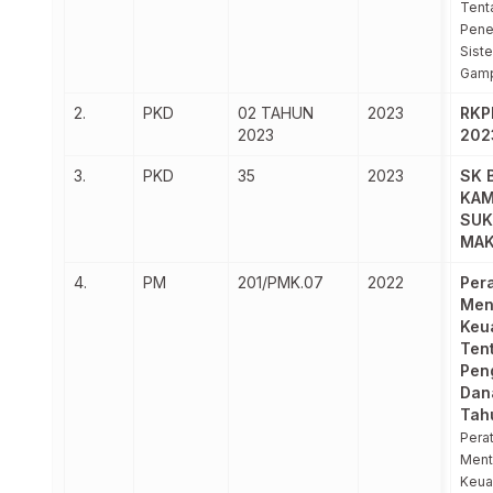
Tent
Pene
Sist
Gam
2.
PKD
02 TAHUN
2023
RKP
2023
202
3.
PKD
35
2023
SK 
KA
SUK
MA
4.
PM
201/PMK.07
2022
Per
Men
Keu
Ten
Pen
Dan
Tah
Pera
Ment
Keua