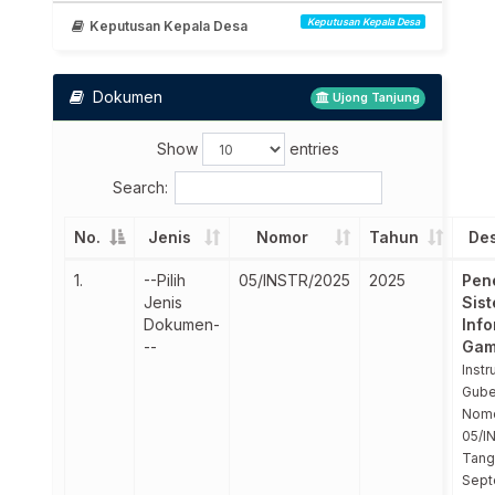
Keputusan Kepala Desa
Keputusan Kepala Desa
Dokumen
Ujong Tanjung
Show
entries
Search:
No.
Jenis
Nomor
Tahun
Des
1.
--Pilih
05/INSTR/2025
2025
Pen
Jenis
Sis
Dokumen-
Info
--
Gam
Instr
Gube
Nom
05/I
Tang
Sept