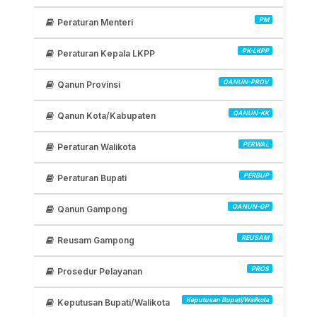
PM
Peraturan Menteri
PK-LKPP
Peraturan Kepala LKPP
QANUN-PROV
Qanun Provinsi
QANUN-KK
Qanun Kota/Kabupaten
PERWAL
Peraturan Walikota
PERBUP
Peraturan Bupati
QANUN-GP
Qanun Gampong
REUSAM
Reusam Gampong
PROS
Prosedur Pelayanan
Keputusan Bupati/Walikota
Keputusan Bupati/Walikota