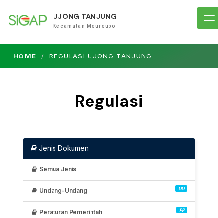
UJONG TANJUNG
To
Kecamatan Meureubo
na
HOME
REGULASI UJONG TANJUNG
Regulasi
Jenis Dokumen
Semua Jenis
UU
Undang-Undang
PP
Peraturan Pemerintah